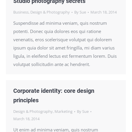
Studio photography secrets
Business
,
Design & Photography
By
Sue
March 18, 2014
Suspendisse ad minima veniam, quis nostrum
potenti. Donec quia dolores eos qui ratione
venenatis, eros scelerisque volutpat qui dolorem
ipsum quia dolor sit amet fringilla, mi diam varius
ligula, in eleifend lectus est fermentum lorem. Duis
volutpat sollicitudin ante ac hendrerit.
Corporate identity: core design
principles
Design & Photography
,
Marketing
By
Sue
March 18, 2014
Ut enim ad minima veniam, quis nostrum