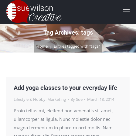
Tag Archives:
tags
You are here:
Home
Entries tagged with "tags"
Add yoga classes to your everyday life
Lifestyle & Hobby
,
Marketing
By
Sue
March 18, 2014
Proin tellus mi, eleifend non venenatis sit amet,
ullamcorper at ligula. Nunc molestie dolor nec
magna fermentum in pharetra orci mollis. Nam